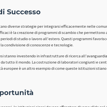
di Successo
ttano diverse strategie per integrarsi efficacemente nelle comun
fficaci è la creazione di programmi di scambio che permettono ag
re periodi di studio o lavoro all'estero. Questi programmi favor
a condivisione di conoscenze e tecnologie.
nesi stanno investendo in infrastrutture di ricerca all'avanguardia
o da tutto il mondo. La costruzione di laboratori congiunti e centr
tà europee è un altro esempio di come queste istituzioni stiano 
portunità
ccessi, le istituzioni cinesi devono affrontare diverse sfide ne