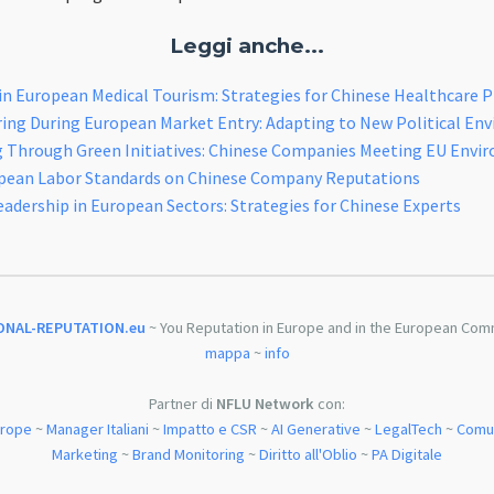
Leggi anche...
y in European Medical Tourism: Strategies for Chinese Healthcare P
ing During European Market Entry: Adapting to New Political En
g Through Green Initiatives: Chinese Companies Meeting EU Envi
pean Labor Standards on Chinese Company Reputations
adership in European Sectors: Strategies for Chinese Experts
ONAL-REPUTATION.eu
~ You Reputation in Europe and in the European Com
mappa
~
info
Partner di
NFLU Network
con:
urope
~
Manager Italiani
~
Impatto e CSR
~
AI Generative
~
LegalTech
~
Comun
Marketing
~
Brand Monitoring
~
Diritto all'Oblio
~
PA Digitale