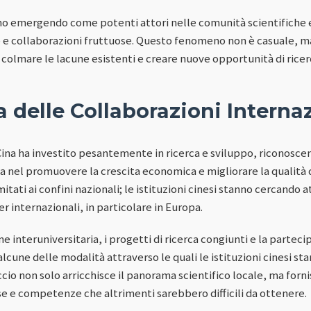
anno emergendo come potenti attori nelle comunità scientifiche 
 e collaborazioni fruttuose. Questo fenomeno non è casuale, ma 
olmare le lacune esistenti e creare nuove opportunità di ricer
a delle Collaborazioni Interna
 Cina ha investito pesantemente in ricerca e sviluppo, riconosce
a nel promuovere la crescita economica e migliorare la qualità d
itati ai confini nazionali; le istituzioni cinesi stanno cercando
r internazionali, in particolare in Europa.
ne interuniversitaria, i progetti di ricerca congiunti e la partec
alcune delle modalità attraverso le quali le istituzioni cinesi st
io non solo arricchisce il panorama scientifico locale, ma forni
se e competenze che altrimenti sarebbero difficili da ottenere.