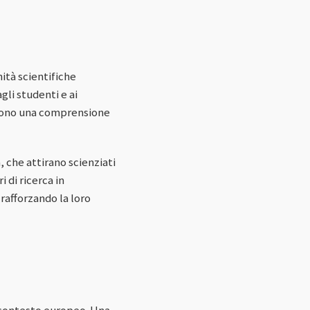
ità scientifiche
li studenti e ai
iscono una comprensione
, che attirano scienziati
i di ricerca in
rafforzando la loro
l contesto europeo. Una