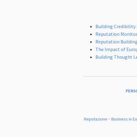
Building Credibilit
Reputation Monitor
Reputation Buildin
The Impact of Euro
Building Thought Le
PERS
Reputazione
~
Business in E