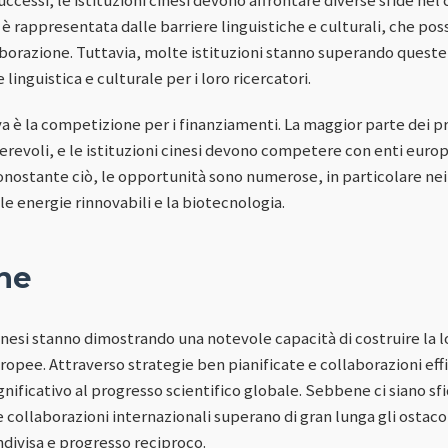
tà è rappresentata dalle barriere linguistiche e culturali, che po
borazione. Tuttavia, molte istituzioni stanno superando queste
inguistica e culturale per i loro ricercatori.
iva è la competizione per i finanziamenti. La maggior parte dei pr
derevoli, e le istituzioni cinesi devono competere con enti euro
onostante ciò, le opportunità sono numerose, in particolare ne
, le energie rinnovabili e la biotecnologia.
ne
i cinesi stanno dimostrando una notevole capacità di costruire la
opee. Attraverso strategie ben pianificate e collaborazioni eff
ificativo al progresso scientifico globale. Sebbene ci siano sfi
 collaborazioni internazionali superano di gran lunga gli ostacol
ndivisa e progresso reciproco.