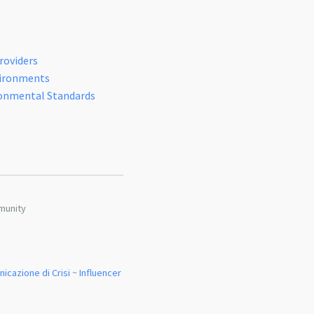
roviders
vironments
ronmental Standards
munity
icazione di Crisi
~
Influencer