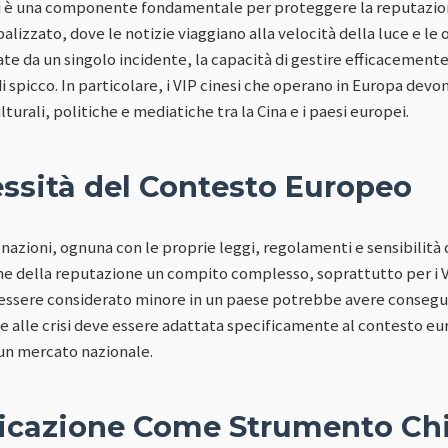
si è una componente fondamentale per proteggere la reputazione
lizzato, dove le notizie viaggiano alla velocità della luce e le
e da un singolo incidente, la capacità di gestire efficacemente 
di spicco. In particolare, i VIP cinesi che operano in Europa devo
turali, politiche e mediatiche tra la Cina e i paesi europei.
ssità del Contesto Europeo
nazioni, ognuna con le proprie leggi, regolamenti e sensibilità 
one della reputazione un compito complesso, soprattutto per i V
ssere considerato minore in un paese potrebbe avere conseguen
e alle crisi deve essere adattata specificamente al contesto 
cun mercato nazionale.
cazione Come Strumento Ch