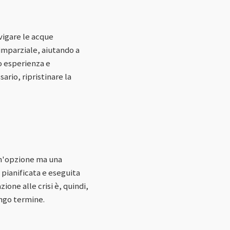
avigare le acque
 imparziale, aiutando a
ro esperienza e
rio, ripristinare la
 un'opzione ma una
 pianificata e eseguita
ione alle crisi è, quindi,
ungo termine.