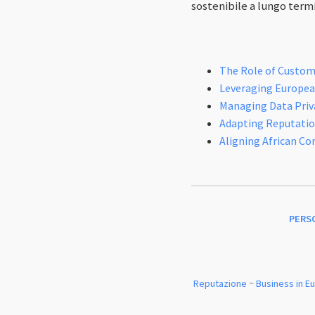
sostenibile a lungo term
The Role of Custome
Leveraging European
Managing Data Priva
Adapting Reputatio
Aligning African Co
PERS
Reputazione
~
Business in E