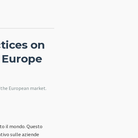
ctices on
n Europe
n the European market.
utto il mondo. Questo
tivo sulle aziende