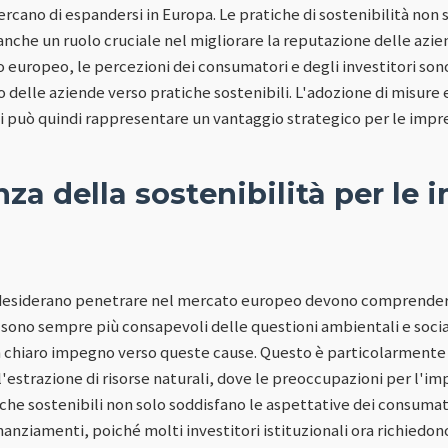
rcano di espandersi in Europa. Le pratiche di sostenibilità non 
nche un ruolo cruciale nel migliorare la reputazione delle azie
europeo, le percezioni dei consumatori e degli investitori so
 delle aziende verso pratiche sostenibili. L'adozione di misure
 può quindi rappresentare un vantaggio strategico per le impre
za della sostenibilità per le 
 desiderano penetrare nel mercato europeo devono comprender
i sono sempre più consapevoli delle questioni ambientali e socia
 chiaro impegno verso queste cause. Questo è particolarmente 
 l'estrazione di risorse naturali, dove le preoccupazioni per l'
iche sostenibili non solo soddisfano le aspettative dei consum
nanziamenti, poiché molti investitori istituzionali ora richiedono 