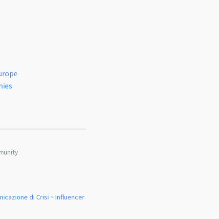
Europe
nies
munity
icazione di Crisi
~
Influencer