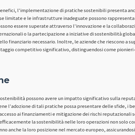
nefici, l'implementazione di pratiche sostenibili presenta anc
rse limitate e le infrastrutture inadeguate possono rappresentare
ossono essere superate attraverso l'innovazione e la collaboraz
nazionali o la partecipazione a iniziative di sostenibilità global
lo finanziario necessario. Inoltre, le aziende che riescono a s
aggio competitivo significativo, distinguendosi come pionieri d
ne
i sostenibilità possono avere un impatto significativo sulla repu
ne l'adozione di tali pratiche possa presentare delle sfide, i ben
accesso ai finanziamenti e mitigazione dei rischi reputazionali 
efficacemente la sostenibilità nelle loro operazioni non solo co
nno anche la loro posizione nel mercato europeo, assicurandosi 