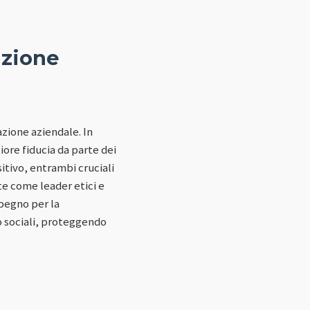
azione
azione aziendale. In
ore fiducia da parte dei
itivo, entrambi cruciali
te come leader etici e
mpegno per la
 o sociali, proteggendo