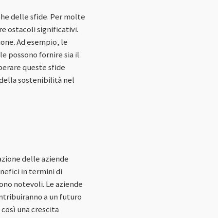
he delle sfide. Per molte
 ostacoli significativi.
ione. Ad esempio, le
e possono fornire sia il
uperare queste sfide
ella sostenibilità nel
tazione delle aziende
efici in termini di
sono notevoli. Le aziende
ntribuiranno a un futuro
così una crescita