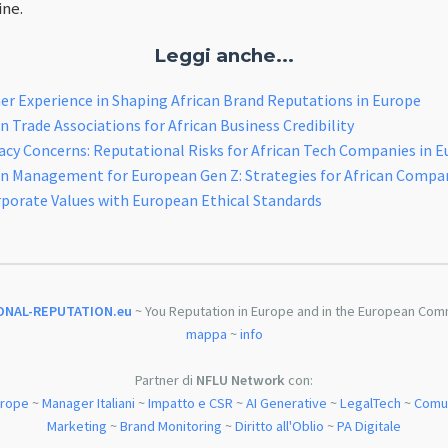
ine.
Leggi anche...
r Experience in Shaping African Brand Reputations in Europe
 Trade Associations for African Business Credibility
cy Concerns: Reputational Risks for African Tech Companies in 
n Management for European Gen Z: Strategies for African Compa
rporate Values with European Ethical Standards
ONAL-REPUTATION.eu
~ You Reputation in Europe and in the European Com
mappa
~
info
Partner di
NFLU Network
con:
urope
~
Manager Italiani
~
Impatto e CSR
~
AI Generative
~
LegalTech
~
Comun
Marketing
~
Brand Monitoring
~
Diritto all'Oblio
~
PA Digitale